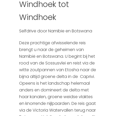
Windhoek tot
Botswana
Wie zijn wij?
Windhoek
Mauritius
Brochure aanvraag
Selfdrive door Namibie en Botswana
Zimbabwe & Zambia
Reisverzekeringen
Deze prachtige afwisselende reis
Argentinie
Boekingsformulier
brengt u naar de geheimen van
Namibië en Botswana. U begint bij het
Peru
Autopagina
rood van de Sossusvlei en reist via de
witte zoutpannen van Etosha naar de
Chili
Reiservaringen
bijna altijd groene delta in de Caprivi.
Ecuador
SGR
Opeens is het landschap helemaal
anders en domineert de delta met
Madagascar
Presentaties
haar kanalen, groene weidse vlaktes
en knorrende nijlpaarden. De reis gaat
Tanzania & Kenia
via de Victoria Watervallen terug naar