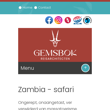
Home
Contact
Menu
De Reizen
Zambia - safari
Informatie
Zuid Afrika
Ongerept, onaangetast, ver
Prijsbijlage
Namibie
Contact
verwijderd van massatoerisme.