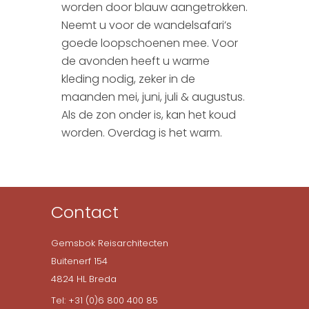
worden door blauw aangetrokken.
Neemt u voor de wandelsafari’s
goede loopschoenen mee. Voor
de avonden heeft u warme
kleding nodig, zeker in de
maanden mei, juni, juli & augustus.
Als de zon onder is, kan het koud
worden. Overdag is het warm.
Contact
Gemsbok Reisarchitecten
Buitenerf 154
4824 HL Breda
Tel: +31 (0)6 800 400 85