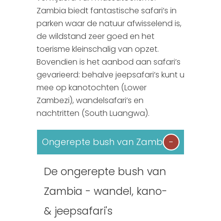
Zambia biedt fantastische safari’s in
Botswana
Wie zijn wij?
parken waar de natuur afwisselend is,
de wildstand zeer goed en het
Mauritius
Brochure aanvraag
toerisme kleinschalig van opzet.
Zimbabwe & Zambia
Reisverzekeringen
Bovendien is het aanbod aan safari’s
gevarieerd: behalve jeepsafari’s kunt u
Argentinie
Boekingsformulier
mee op kanotochten (Lower
Zambezi), wandelsafari’s en
Peru
Autopagina
nachtritten (South Luangwa).
Chili
Reiservaringen
Ongerepte bush van Zambia
Ecuador
SGR
De ongerepte bush van
Madagascar
Presentaties
Zambia - wandel, kano-
Tanzania & Kenia
& jeepsafari's