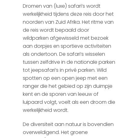
Dromen van (luxe) safari’s wordt
Botswana
Wie zijn wij?
werkelijkheid tijdens deze reis door het
noorden van Zuid Afrika. Het ritme van
Mauritius
Brochure aanvraag
de reis wordt bepaald door
wildparken afgewisseld met bezoek
Zimbabwe & Zambia
Reisverzekeringen
aan dorpjes en sportieve activiteiten
Argentinie
Boekingsformulier
als ondertoon. De safari’s wisselen
tussen zelfdrive in de nationale parken
Peru
Autopagina
tot jeepsafari’s in privé parken. Wild
spotten op een open jeep met een
Chili
Reiservaringen
ranger die het gebied op zijn duimpje
kent en de sporen van leeuw of
Ecuador
SGR
luipaard volgt, voelt als een droom die
werkelijkheid wordt.
Madagascar
Presentaties
De diversiteit aan natuur is bovendien
Tanzania & Kenia
overweldigend. Het groene