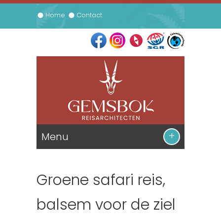
Home
Contact
Menu
De Reizen
Groene safari reis,
Informatie
Zuid Afrika
balsem voor de ziel
Prijsbijlage
Namibie
Contact