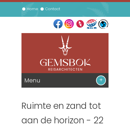
Home
Contact
Menu
De Reizen
Ruimte en zand tot
Informatie
Zuid Afrika
aan de horizon - 22
Prijsbijlage
Namibie
Contact