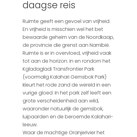
daagse reis
Botswana
Wie zijn wij?
Ruimte geeft een gevoel van vrijheid.
Mauritius
Brochure aanvraag
En vrijheid is misschien wel het bet
bewaarde geheim van de Noordkaap,
Zimbabwe & Zambia
Reisverzekeringen
de provincie die grenst aan Namibië.
Ruimte is er in overvloed, vrijheid vaak
Argentinie
Boekingsformulier
tot aan de horizon. In en rondom het
Peru
Autopagina
Kgladagladi Transfrontier Park
(voormalig Kalahari Gemsbok Park)
Chili
Reiservaringen
kleurt het rode zand de wereld in een
vurige gloed. In het park zelf leeft een
Ecuador
SGR
grote verscheidenheid aan wild,
waaronder natuurlijk de gemsbok,
Madagascar
Presentaties
luipaarden en de beroemde Kalahari-
leeuw.
Tanzania & Kenia
Waar de machtige Oranjerivier het