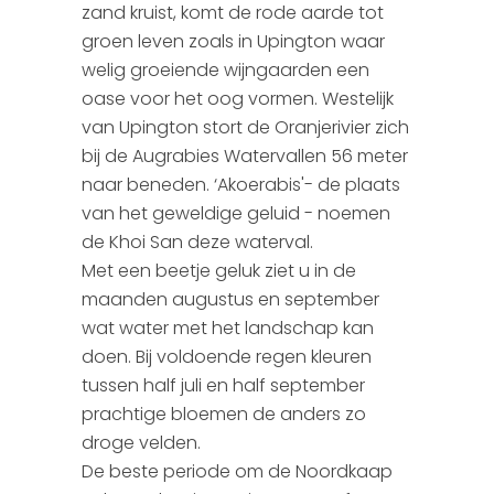
zand kruist, komt de rode aarde tot
Colombia
groen leven zoals in Upington waar
welig groeiende wijngaarden een
Zambia
oase voor het oog vormen. Westelijk
van Upington stort de Oranjerivier zich
Kenia
bij de Augrabies Watervallen 56 meter
naar beneden. ‘Akoerabis'- de plaats
van het geweldige geluid - noemen
de Khoi San deze waterval.
Met een beetje geluk ziet u in de
maanden augustus en september
wat water met het landschap kan
doen. Bij voldoende regen kleuren
tussen half juli en half september
prachtige bloemen de anders zo
droge velden.
De beste periode om de Noordkaap